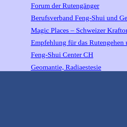
Forum der Rutengänger
Berufsverband Feng-Shui und Ge
Magic Places – Schweizer Kraftor
Empfehlung für das Rutengehen 
Feng-Shui Center CH
Geomantie,
Radiaestesie